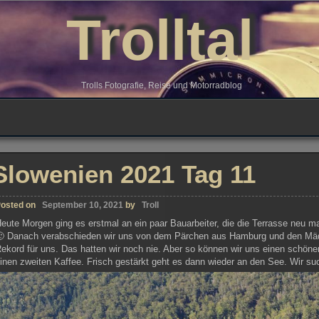
Trolltal
Trolls Fotografie, Reise und Motorradblog
Slowenien 2021 Tag 11
osted on
September 10, 2021
by
Troll
eute Morgen ging es erstmal an ein paar Bauarbeiter, die die Terrasse neu 
 Danach verabschieden wir uns von dem Pärchen aus Hamburg und den Mädel
ekord für uns. Das hatten wir noch nie. Aber so können wir uns einen schöne
inen zweiten Kaffee. Frisch gestärkt geht es dann wieder an den See. Wir s