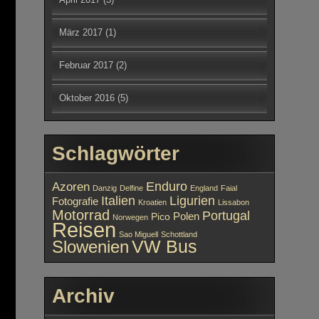
März 2017
(1)
Februar 2017
(2)
Oktober 2016
(5)
Schlagwörter
Enduro
Azoren
Danzig
Delfine
England
Faial
Italien
Ligurien
Fotografie
Kroatien
Lissabon
Motorrad
Portugal
Polen
Pico
Norwegen
Reisen
Sao Miguell
Schottland
Slowenien
VW Bus
Archiv