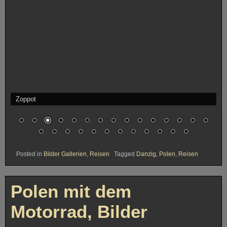
Die Danziger Altstadt
Posted in
Bilder Gallerien
,
Reisen
Tagged
Danzig
,
Polen
,
Reisen
Polen mit dem
Motorrad, Bilder
Posted on
Februar 2, 2017
Diesmal ging es eine über 3000 Kilometer lange Runde durch Polen,
nach Masuren, bis kurz vor die Grenze zu Litauen.
Viel Spaß bei den Bildern