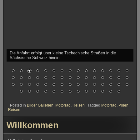
Posted in
Bilder Gallerien
,
Motorrad
,
Reisen
Tagged
Motorrad
,
Polen
,
Reisen
Willkommen
Hallo lieber Besucher.
Willkommen auf der Webseite www.trolltal.de
Das Motorrad, in meinem Fall eine betagte Honda Africa Twin, bietet
mir die seit vielen Jahren die Möglichkeit, meine zwei anderen
Hobbys, das Reisen und das Fotografieren, zu verbinden. Und
genau darum soll es auch auf dieser Seite gehen, allerding werdet
ihr hier keine Tipps finden, dafür jede Menge Bilder, die euch
einladen sollen, den Alltag kurz zu vergessen, oder euch den Anreiz
geben, euch selber auf den Weg zu machen.
In diesem Sinne, wünsche ich euch eine schöne Zeit.
Euer Troll
Neueste Beiträge