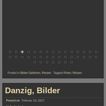
Posted in
Bilder Gallerien
,
Reisen
Tagged
Polen
,
Reisen
Danzig, Bilder
Posted on
Februar 10, 2017
Hallo ihr Lieben,
Danzig ist allemal eine Reise Wert, auch außerhalb der typischen
Turi Altstadt, die natürlich nicht fehlen darf 🙂
Einfach etwas Zeit mitbringen und die Stadt erleben.