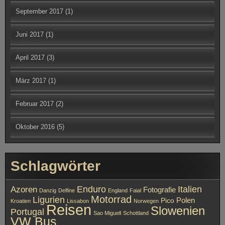
Schlagwörter
Enduro
Italien
Azoren
Fotografie
Danzig
Delfine
England
Faial
Motorrad
Ligurien
Polen
Pico
Kroatien
Lissabon
Norwegen
Reisen
Slowenien
Portugal
Sao Miguell
Schottland
VW Bus
Archiv
September 2021
August 2021
September 2019
August 2019