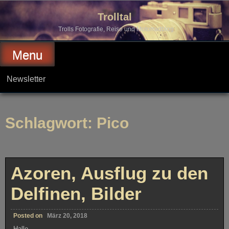
Skip
to
Trolltal
content
Trolls Fotografie, Reise und Motorradblog
Menu
Newsletter
Schlagwort:
Pico
Azoren, Ausflug zu den
Delfinen, Bilder
Posted on
März 20, 2018
Hallo,