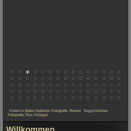
Posted in
Bilder Gallerien
,
Fotografie
,
Reisen
Tagged
Azoren
,
Fotografie
,
Pico
,
Portugal
Willkommen
Hallo lieber Besucher.
Willkommen auf der Webseite www.trolltal.de