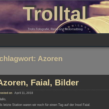
Trolltal
Trolls Fotografie, Reise und Motorradblog
chlagwort:
Azoren
Azoren, Faial, Bilder
osted on
April 11, 2018
allo,
ls letzte Station waren wir noch für einen Tag auf der Insel Faial.