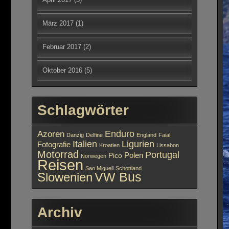
März 2017
(1)
Februar 2017
(2)
Oktober 2016
(5)
Schlagwörter
Enduro
Azoren
Danzig
Delfine
England
Faial
Italien
Ligurien
Fotografie
Kroatien
Lissabon
Motorrad
Portugal
Polen
Pico
Norwegen
Reisen
Sao Miguell
Schottland
Slowenien
VW Bus
Archiv