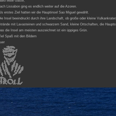
Posted in
Bilder Gallerien
,
Fotografie
,
Reisen
Tagged
Azoren
,
Fotografie
,
Pico
,
Po