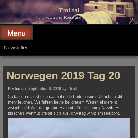
Skip
to
Trolltal
content
Trolls Fotografie, Reise und Motorradblog
Menu
Newsletter
Norwegen 2019 Tag 20
Posted on
September 6, 2019
by
Troll
So langsam lässt sich das nahende Ende unseres Urlaubs nicht
mehr leugnen. Wir fahren heute bei grauem Wetter, eingereiht
zwischen LKWs, auf großen Hauptstraßen Richtung Narvik. Ein
bisschen Wehmut breitet sich aus, dr Alltag winkt am Horizont.