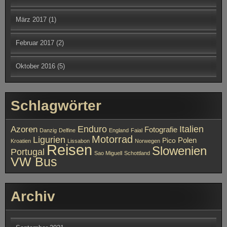
März 2017
(1)
Februar 2017
(2)
Oktober 2016
(5)
Schlagwörter
Enduro
Italien
Azoren
Fotografie
Danzig
Delfine
England
Faial
Motorrad
Ligurien
Polen
Pico
Kroatien
Lissabon
Norwegen
Reisen
Slowenien
Portugal
Sao Miguell
Schottland
VW Bus
Archiv