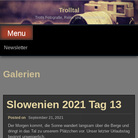
Skip
to
Trolltal
content
Trolls Fotografie, Reise und Motorradblog
Menu
Newsletter
Galerien
Slowenien 2021 Tag 13
Posted on
September 21, 2021
Der Morgen kommt, die Sonne wandert langsam über die Berge und
dringt in das Tal zu unserem Plätzchen vor. Unser letzter Urlaubstag
beginnt unweigerlich.