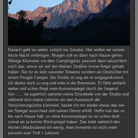
Danach geht es weiter, zurüch ins Socatal. Hier wollen wir unsere
letzte Nacht verbringen. Morgen soll es dann nach Hause gehen.
Wenige Kilometer vor dem Campingplatz passiert dann tatsächlich
noch das, wovor wir auf den kleinen Straßen immer Angst gehabt
haben. Nur ist es kein rasender Slowene sondern ein Deutscher mit
einem Peugot Camper. Die Straße ist eng als er entgegenkommt,
ich denke noch zu eng und trete in die Bremesen. Er fährt einfach
weiter und schon fliegt mein Aussenspiegel durch die Gegend.
Grrr…… na super!Ich sammle meine Einzelteile von der Straße und
während sich meine Lektorin um den Austausch der
Versicherungsinfos kümmert, bastel ich mir wieder etwas das wie
ein Spiegel ausschaut und seinen Dienst erfüllt. Hoffe mal das es
bis nach Hause hält, so ohne Aussenspiegel ist es schon doof,
zumal wir ja keinen Rückspiegel haben. Das trübt natürlich den
letzten Urlaubsabend ein wenig. Aber immerhin ist nicht mehr
passiert.euer Troll + Lektorin