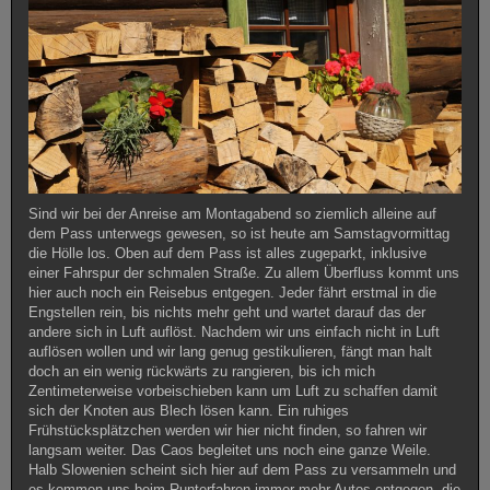
Sind wir bei der Anreise am Montagabend so ziemlich alleine auf
dem Pass unterwegs gewesen, so ist heute am Samstagvormittag
die Hölle los. Oben auf dem Pass ist alles zugeparkt, inklusive
einer Fahrspur der schmalen Straße. Zu allem Überfluss kommt uns
hier auch noch ein Reisebus entgegen. Jeder fährt erstmal in die
Engstellen rein, bis nichts mehr geht und wartet darauf das der
andere sich in Luft auflöst. Nachdem wir uns einfach nicht in Luft
auflösen wollen und wir lang genug gestikulieren, fängt man halt
doch an ein wenig rückwärts zu rangieren, bis ich mich
Zentimeterweise vorbeischieben kann um Luft zu schaffen damit
sich der Knoten aus Blech lösen kann. Ein ruhiges
Frühstücksplätzchen werden wir hier nicht finden, so fahren wir
langsam weiter. Das Caos begleitet uns noch eine ganze Weile.
Halb Slowenien scheint sich hier auf dem Pass zu versammeln und
es kommen uns beim Runterfahren immer mehr Autos entgegen, die