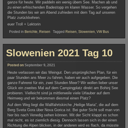
ganze für heute. Wir paddeln ein wenig übern See. Machen ab und
zu einen erfrischenden Badestopp im klaren Wasser. So vergehen
die Stunden bis wir am Abend zufrieden mit dem Tag auf unseren
Platz zurückkehren.
euer Troll + Lektorin
Posted in
Berichte
,
Reisen
Tagged
Reisen
,
Slowenien
,
VW Bus
Slowenien 2021 Tag 10
Posted on
September 9, 2021
Heute verlassen wir das Weingut. Den ursprünglichen Plan, für ein
paar Stunden ans Meer zu fahren, haben wir auch aufgegeben. Die
ganze Fahrerei für ein, zwei Stunden Meer? Wir wollen lieber unser
Glück ein zweites Mal auf dem Campingplatz direkt am Bohinj See
probieren. Vielleicht sind ja mittlerweile viele Urlauber auf dem
Heimweg und wir bekommen diesmal einen Platz?
Auf dem Weg liegt die Wallfahrtskirche „Heilige Maria“, die auf dem
Berg Sveta Gora über Nova Gorica ist. Bei guter Sicht soll man von
hier bis nach Venedig sehen können. Mit der Sicht klappt es schon
mal nicht, es ist ziemlich diesig. Dennoch lassen sich in der einen
Richtung die Alpen blicken, in der anderen wird es flach, da müsste